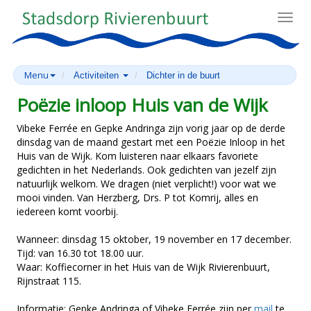
Toggl
navig
Menu
Activiteiten
Dichter in de buurt
Poëzie inloop Huis van de Wijk
Vibeke Ferrée en Gepke Andringa zijn vorig jaar op de derde
dinsdag van de maand gestart met een Poëzie Inloop in het
Huis van de Wijk. Kom luisteren naar elkaars favoriete
gedichten in het Nederlands. Ook gedichten van jezelf zijn
natuurlijk welkom. We dragen (niet verplicht!) voor wat we
mooi vinden. Van Herzberg, Drs. P tot Komrij, alles en
iedereen komt voorbij.
Wanneer: dinsdag 15 oktober, 19 november en 17 december.
Tijd: van 16.30 tot 18.00 uur.
Waar: Koffiecorner in het Huis van de Wijk Rivierenbuurt,
Rijnstraat 115.
Informatie: Gepke Andringa of Vibeke Ferrée zijn per
mail
te