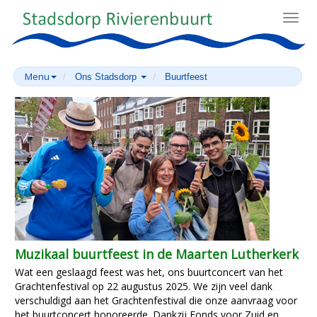
Toggl
navig
Menu
Ons Stadsdorp
Buurtfeest
Muzikaal buurtfeest in de Maarten Lutherkerk
Wat een geslaagd feest was het, ons buurtconcert van het
Grachtenfestival op 22 augustus 2025. We zijn veel dank
verschuldigd aan het Grachtenfestival die onze aanvraag voor
het buurtconcert honoreerde. Dankzij Fonds voor Zuid en