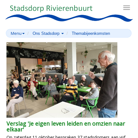
Toggl
navig
Menu
Ons Stadsdorp
Themabijeenkomsten
Verslag 'Je eigen leven leiden en omzien naar
elkaar'
Op zaterdag 11 oktober bespraken 37 stadsdorpers aan vijf