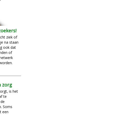
oekers!
cht ziek of
je na staan
g ook dat
enden of
 netwerk
 worden.
n zorg
rgt, is het
f te
 de
n. Soms
t een