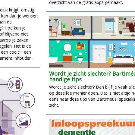
overzicht van de gratis apps gemaakt.
uk krijgt, ernstig
e kan dan je wensen
aan de
g? Hoe kun je
of blijvend niet
aarop je zaken
gelen. Het is de
een codicil, een
tament inhouden.
Wordt je zicht slechter? Bartimé
handige tips
Wordt je zicht slechter? Dan blijf je vaak all
op dezelfde manier doen. Dat is niet altijd ha
eens naar deze tips van Bartimeus, specialist
zicht.