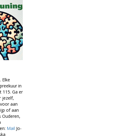
 Elke
spreekuur in
t 115. Ga er
 jezelf,
 voor aan
ijp of aan
s Ouderen,
m
len:
Mail
Jo-
ska