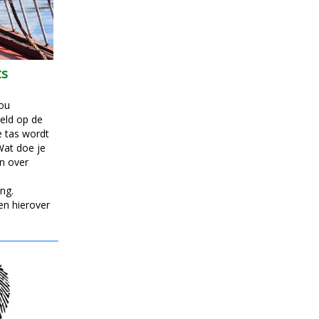
ts
jou
eld op de
Je tas wordt
Wat doe je
n over
ng.
n hierover