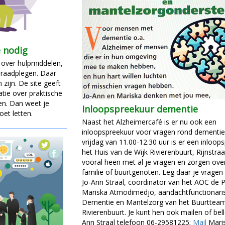
e nodig
 over hulpmiddelen,
 raadplegen. Daar
zijn. De site geeft
tie over praktische
ten. Dan weet je
Inloopspreekuur dementie
et letten.
Naast het Alzheimercafé is er nu ook een
inloopspreekuur voor vragen rond dementie.
vrijdag van 11.00-12.30 uur is er een inloop
het Huis van de Wijk Rivierenbuurt, Rijnstraa
vooral heen met al je vragen en zorgen over
familie of buurtgenoten. Leg daar je vragen
Jo-Ann Straal, coördinator van het AOC de P
Mariska Atmodimedjo, aandachtfunctionari
Dementie en Mantelzorg van het Buurttea
Rivierenbuurt. Je kunt hen ook mailen of bel
Ann Straal telefoon 06-29581225;
Mail
Mari