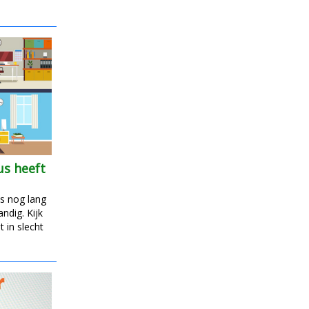
us heeft
es nog lang
ndig. Kijk
 in slecht