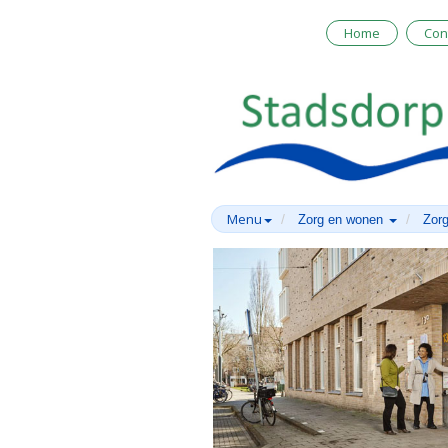
Home
Con
Menu
Zorg en wonen
Zorg