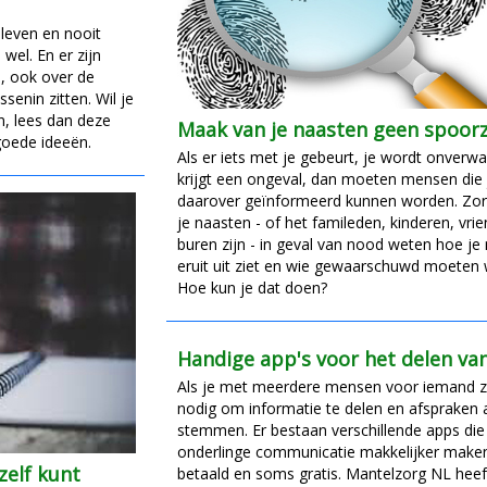
 leven en nooit
wel. En er zijn
, ook over de
senin zitten. Wil je
, lees dan deze
Maak van je naasten geen spoorz
goede ideeën.
Als er iets met je gebeurt, je wordt onverwa
krijgt een ongeval, dan moeten mensen die 
daarover geïnformeerd kunnen worden. Zor
je naasten - of het famileden, kinderen, vri
buren zijn - in geval van nood weten hoe je
eruit uit ziet en wie gewaarschuwd moeten
Hoe kun je dat doen?
Handige app's voor het delen va
Als je met meerdere mensen voor iemand zo
nodig om informatie te delen en afspraken a
stemmen. Er bestaan verschillende apps die
onderlinge communicatie makkelijker make
zelf kunt
betaald en soms gratis. Mantelzorg NL heef