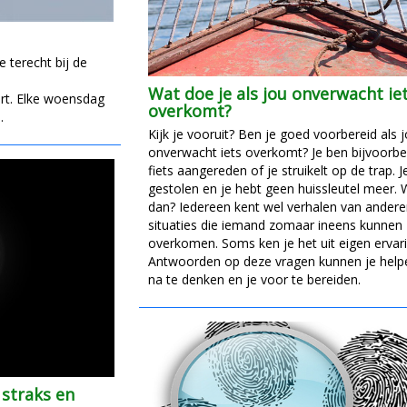
e terecht bij de
Wat doe je als jou onverwacht ie
urt. Elke woensdag
overkomt?
.
Kijk je vooruit? Ben je goed voorbereid als 
onverwacht iets overkomt? Je ben bijvoorbe
fiets aangereden of je struikelt op de trap. 
gestolen en je hebt geen huissleutel meer. 
dan? Iedereen kent wel verhalen van andere
situaties die iemand zomaar ineens kunnen
overkomen. Soms ken je het uit eigen ervari
Antwoorden op deze vragen kunnen je helpe
na te denken en je voor te bereiden.
 straks en