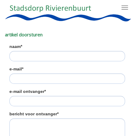
Toggl
navig
artikel doorsturen
naam*
e-mail*
e-mail ontvanger*
bericht voor ontvanger*