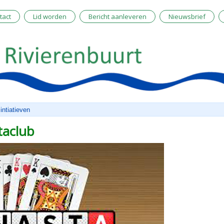
tact
Lid worden
Bericht aanleveren
Nieuwsbrief
intiatieven
taclub