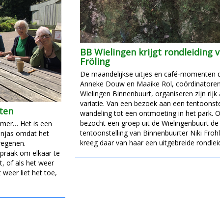
BB Wielingen krijgt rondleiding v
Fröling
De maandelijkse uitjes en café-momenten d
Anneke Douw en Maaike Rol, coördinatoren
Wielingen Binnenbuurt, organiseren zijn rijk
variatie. Van een bezoek aan een tentoonste
ten
wandeling tot een ontmoeting in het park. 
bezocht een groep uit de Wielingenbuurt de
zomer… Het is een
tentoonstelling van Binnenbuurter Niki Frohl
enjas omdat het
kreeg daar van haar een uitgebreide rondleid
regenen.
spraak om elkaar te
t, of als het weer
 weer liet het toe,