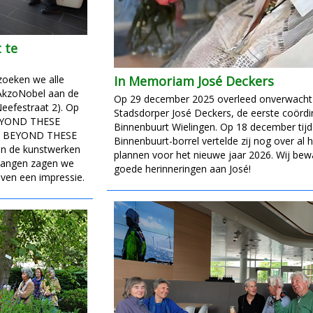
 te
zoeken we alle
In Memoriam José Deckers
 AkzoNobel aan de
Op 29 december 2025 overleed onverwacht
Neefestraat 2). Op
Stadsdorper José Deckers, de eerste coördi
 BEYOND THESE
Binnenbuurt Wielingen. Op 18 december tij
ste BEYOND THESE
Binnenbuurt-borrel vertelde zij nog over al 
an de kunstwerken
plannen voor het nieuwe jaar 2026. Wij be
n hangen zagen we
goede herinneringen aan José!
even een impressie.