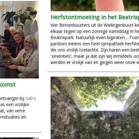
Herfstontmoeting in het Beatrix
Vier Binnenbuurters uit de Wielingenbuurt 
elkaar tegen op een zonnige namiddag in he
Beatrixpark. Natuurlijk even bijpraten.....To
pardoes ineens een heel sympathiek herfst
die ons vrolijk toelachte. Zijn haren een bee
'seventies', maar ja dat zijn wij inmiddels o
werden er vrolijk van en gingen weer onze 
ekomst
ontvangst bij
Sab's
as een vrolijke
at, van verre
nsituaties en