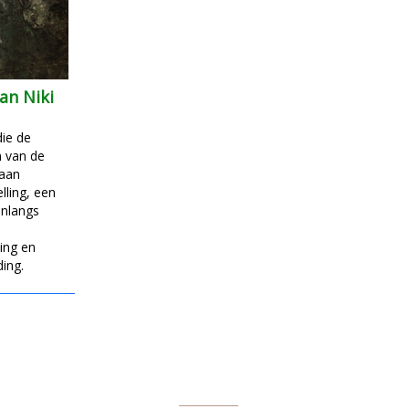
an Niki
ie de
 van de
 aan
lling, een
Onlangs
ing en
ing.