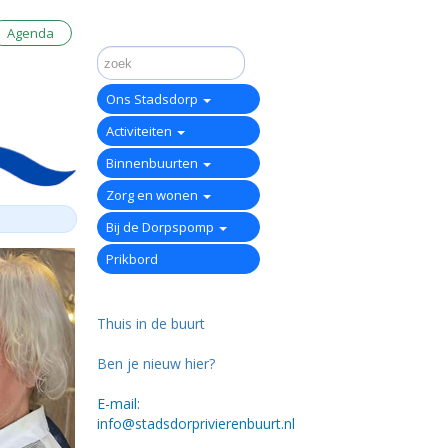
Agenda
Ons Stadsdorp
Activiteiten
Binnenbuurten
Zorg en wonen
Bij de Dorpspomp
Prikbord
Thuis in de buurt
Ben je nieuw hier?
E-mail:
info@stadsdorprivierenbuurt.nl