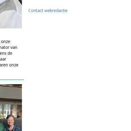
Contact webredactie
 onze
nator van
dens de
haar
waren onze