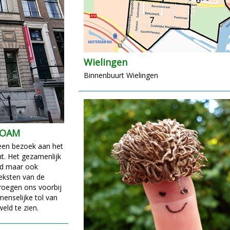
Wielingen
Binnenbuurt Wielingen
FOAM
een bezoek aan het
. Het gezamenlijk
nd maar ook
teksten van de
vroegen ons voorbij
 menselijke tol van
eld te zien.