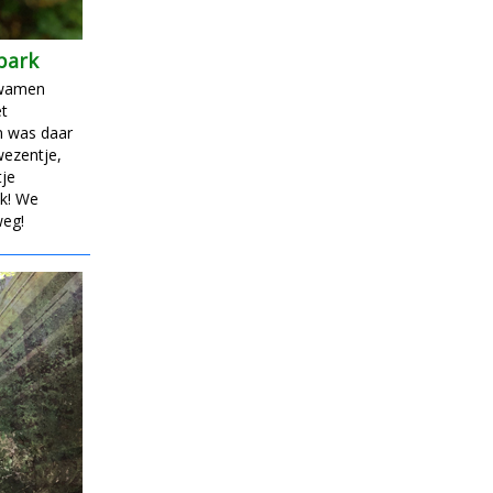
park
kwamen
t
en was daar
wezentje,
tje
ok! We
weg!