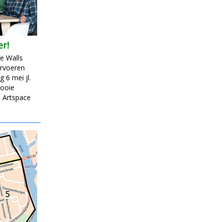
r!
e Walls
ervoeren
 6 mei jl.
mooie
 Artspace