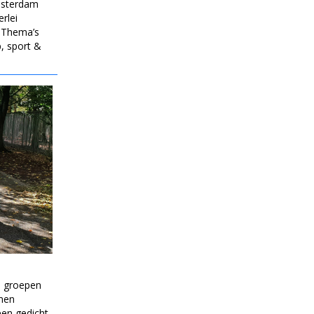
Amsterdam
erlei
. Thema’s
p, sport &
e groepen
men
een gedicht