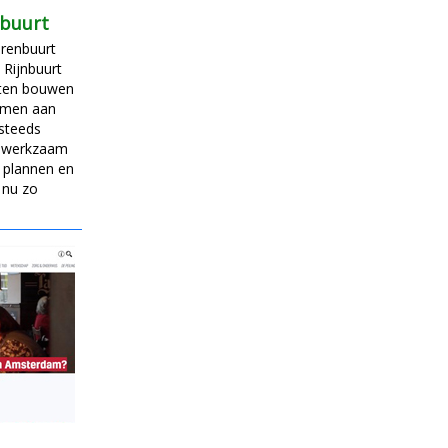
nbuurt
erenbuurt
 Rijnbuurt
rten bouwen
amen aan
steeds
, werkzaam
e plannen en
 nu zo