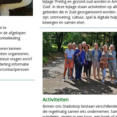
bijlage ‘Prettig en gezond oud worden in 
Zuid’. In deze bijlage staan activiteiten op all
gebieden die in Zuid georganiseerd worden
zijn: ontmoeting, cultuur, spel & digitale hul
bewegen en samen eten.
n te
 in de afgelopen
ontwikkeling
 leren kennen
eiten organiseren,
 steun vragen en/of
erling informatie
en/contactpersoen
Activiteiten
Binnen ons Stadsdorp bestaan verschillend
die regelmatig samen iets ondernemen. Sa
wandelen, zingen in een koor, een boek of 