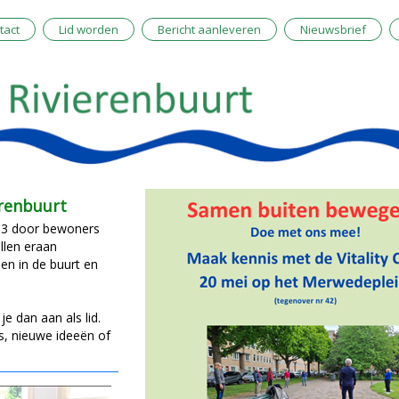
tact
Lid worden
Bericht aanleveren
Nieuwsbrief
renbuurt
013 door bewoners
illen eraan
en in de buurt en
 dan aan als lid.
s, nieuwe ideeën of