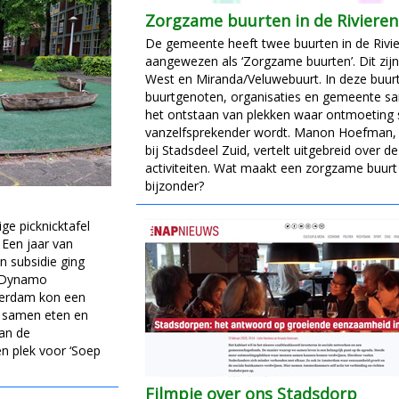
Zorgzame buurten in de Riviere
De gemeente heeft twee buurten in de Rivi
aangewezen als ‘Zorgzame buurten’. Dit zijn
West en Miranda/Veluwebuurt. In deze buu
buurtgenoten, organisaties en gemeente s
het ontstaan van plekken waar ontmoeting 
vanzelfsprekender wordt. Manon Hoefman
bij Stadsdeel Zuid, vertelt uitgebreid over d
activiteiten. Wat maakt een zorgzame buurt
bijzonder?
ige picknicktafel
 Een jaar van
n subsidie ging
n Dynamo
terdam kon een
er samen eten en
an de
en plek voor ‘Soep
Filmpje over ons Stadsdorp