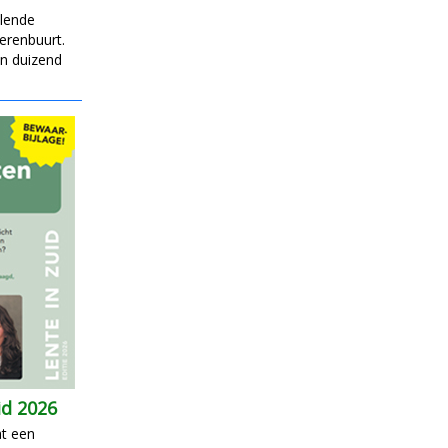
llende
erenbuurt.
an duizend
id 2026
at een