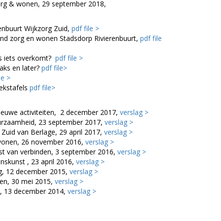
org & wonen, 29 september 2018,
enbuurt Wijkzorg Zuid,
pdf file >
ond zorg en wonen Stadsdorp Rivierenbuurt,
pdf file
ts iets overkomt?
pdf file >
raks en later?
pdf file>
le >
ekstafels
pdf file>
euwe activiteiten, 2 december 2017,
verslag >
rzaamheid, 23 september 2017,
verslag >
uid van Berlage, 29 april 2017,
verslag >
wonen, 26 november 2016,
verslag >
t van verbinden, 3 september 2016,
verslag >
skunst , 23 april 2016,
verslag >
g, 12 december 2015,
verslag >
en, 30 mei 2015,
verslag >
, 13 december 2014,
verslag >