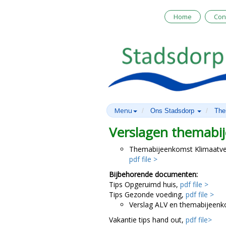
Home
Con
Menu
Ons Stadsdorp
The
Verslagen themabi
Themabijeenkomst Klimaatve
pdf file >
Bijbehorende documenten:
Tips Opgeruimd huis,
pdf file >
Tips Gezonde voeding,
pdf file >
Verslag ALV en themabijeen
Vakantie tips hand out,
pdf file>