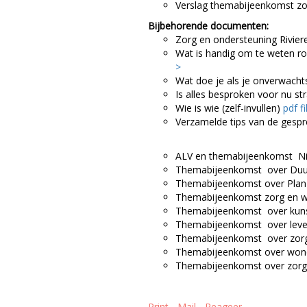
Verslag themabijeenkomst z
Bijbehorende documenten:
Zorg en ondersteuning Rivier
Wat is handig om te weten r
>
Wat doe je als je onverwach
Is alles besproken voor nu st
Wie is wie (zelf-invullen)
pdf fi
Verzamelde tips van de gespr
ALV en themabijeenkomst Ni
Themabijeenkomst over Duu
Themabijeenkomst over Plan Z
Themabijeenkomst zorg en 
Themabijeenkomst over kuns
Themabijeenkomst over leven
Themabijeenkomst over zor
Themabijeenkomst over won
Themabijeenkomst over zorg
Print
Mail
Reageer