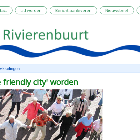
tact
Lid worden
Bericht aanleveren
Nieuwsbrief
wikkelingen
friendly city' worden