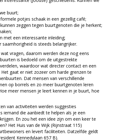
eel interessante (Joodse) geschiedenis. Kunnen we
we buurt;
ormele potjes schaak in een gezellig café;
te kunnen zeggen tegen buurtgenoten die je herkent;
maken;
et een interessante inleiding;
 saamhorigheid is steeds belangrijker.
g wat vragen, daarom werden deze nog eens
nbuurten is bedoeld om de uitgestrekte
e verdelen, waardoor wat directer contact en een
. Het gaat er niet zozeer om harde grenzen te
nnenbuurten. Dat mensen van verschillende
men op borrels en zo meer buurtgenoten leren
 Hoe meer mensen je leert kennen in je buurt, hoe
en van activiteiten werden suggesties
is iemand die aanbiedt te helpen als je een
 krijgen. En zou het een idee zijn om een keer te
iten? Het Huis van de Wijk (Rijnstraat 115)
rtbewoners en levert faciliteiten. Datzelfde geldt
resident Kennedylaan 657 B).