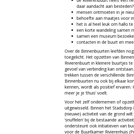
de Rivierenbuurt heeft een h
daar aandacht aan besteden?
mensen ontmoeten in je nieu
behoefte aan maatjes voor inf
het is al heel leuk om hallo 
een korte wandeling samen 
samen een museum bezoeken m
contacten in de buurt en meer
Over de Binnenbuurten leefden no
toegelicht. Het opzetten van Binne
Rivierenbuurt in kleinere buurtjes t
gevoel van verbinding kan ontstaan
trekken tussen de verschillende Bi
Binnenbuurten nu ook bij elkaar ko
kennen, wordt als positief ervaren.
meer je je ‘thuis’ voelt.
Voor het zelf ondernemen of opzett
uitgewisseld. Binnen het Stadsdorp 
(nieuwe) activiteit van de grond wilt
‘snuffelen’ bij de bestaande activite
ondersteunt ook initiatieven van buu
voor de Buurtkamer Rivierenhuis (P