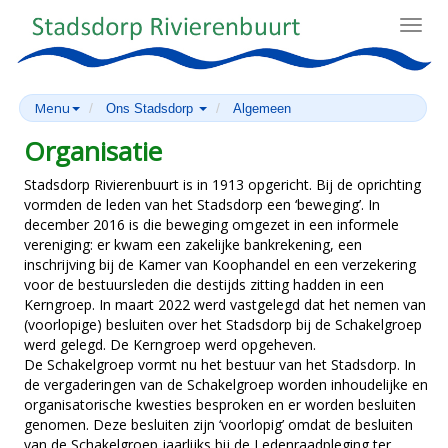
Toggl
navig
Menu
Ons Stadsdorp
Algemeen
Organisatie
Stadsdorp Rivierenbuurt is in 1913 opgericht. Bij de oprichting
vormden de leden van het Stadsdorp een ‘beweging’. In
december 2016 is die beweging omgezet in een informele
vereniging: er kwam een zakelijke bankrekening, een
inschrijving bij de Kamer van Koophandel en een verzekering
voor de bestuursleden die destijds zitting hadden in een
Kerngroep. In maart 2022 werd vastgelegd dat het nemen van
(voorlopige) besluiten over het Stadsdorp bij de Schakelgroep
werd gelegd. De Kerngroep werd opgeheven.
De Schakelgroep vormt nu het bestuur van het Stadsdorp. In
de vergaderingen van de Schakelgroep worden inhoudelijke en
organisatorische kwesties besproken en er worden besluiten
genomen. Deze besluiten zijn ‘voorlopig’ omdat de besluiten
van de Schakelgroep jaarlijks bij de Ledenraadpleging ter