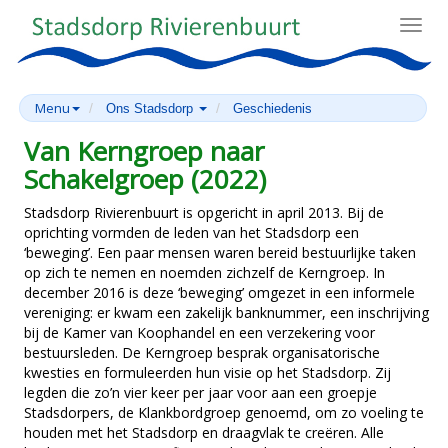
Toggl
navig
Menu
Ons Stadsdorp
Geschiedenis
Van Kerngroep naar
Schakelgroep (2022)
Stadsdorp Rivierenbuurt is opgericht in april 2013. Bij de
oprichting vormden de leden van het Stadsdorp een
‘beweging’. Een paar mensen waren bereid bestuurlijke taken
op zich te nemen en noemden zichzelf de Kerngroep. In
december 2016 is deze ‘beweging’ omgezet in een informele
vereniging: er kwam een zakelijk banknummer, een inschrijving
bij de Kamer van Koophandel en een verzekering voor
bestuursleden. De Kerngroep besprak organisatorische
kwesties en formuleerden hun visie op het Stadsdorp. Zij
legden die zo’n vier keer per jaar voor aan een groepje
Stadsdorpers, de Klankbordgroep genoemd, om zo voeling te
houden met het Stadsdorp en draagvlak te creëren. Alle