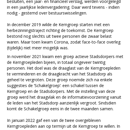
besluiten, een jaar- en financieel verslag, werden voorgelegd
in een jaarlijkse ledenvergadering. Daar werd tevens - indien
nodig - gestemd over bestuurswisselingen.
In december 2019 wilde de Kerngroep starten met een
herbezinningstraject richting de toekomst. De Kerngroep
bestond nog slechts uit twee personen die zwaar belast
waren. Maar toen kwam Corona, zodat face-to-face overleg
(tijdelijk) niet meer mogelijk was.
In november 2021 kwam een groep actieve Stadsdorpers met
de Kerngroepleden bijeen, in totaal ongeveer twintig
personen. Het doel was de draaglast van de Kerngroepleden
te verminderen en de draagkracht van het Stadsdorp als
geheel te vergroten. Deze groep noemde zich na enkele
suggesties de ‘Schakelgroep’: een schakel tussen de
Kerngroep en de Stadsdorpers. Met de instelling van deze
groep werd het draagvlak en de informatievoorziening vanuit
de leden van het Stadsdorp aanzienlijk vergroot. Sindsdien
komt de Schakelgroep eens in de twee maanden samen.
In januari 2022 gaf een van de twee overgebleven
Kerngroepleden aan op termijn uit de Kerngroep te willen. In