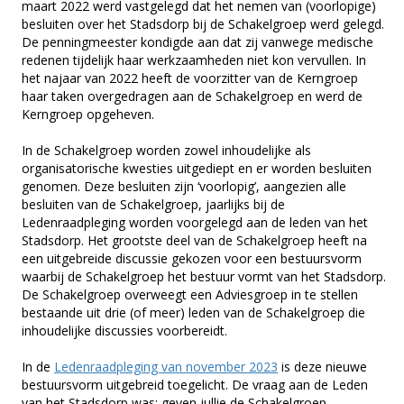
maart 2022 werd vastgelegd dat het nemen van (voorlopige)
besluiten over het Stadsdorp bij de Schakelgroep werd gelegd.
De penningmeester kondigde aan dat zij vanwege medische
redenen tijdelijk haar werkzaamheden niet kon vervullen. In
het najaar van 2022 heeft de voorzitter van de Kerngroep
haar taken overgedragen aan de Schakelgroep en werd de
Kerngroep opgeheven.
In de Schakelgroep worden zowel inhoudelijke als
organisatorische kwesties uitgediept en er worden besluiten
genomen. Deze besluiten zijn ‘voorlopig’, aangezien alle
besluiten van de Schakelgroep, jaarlijks bij de
Ledenraadpleging worden voorgelegd aan de leden van het
Stadsdorp. Het grootste deel van de Schakelgroep heeft na
een uitgebreide discussie gekozen voor een bestuursvorm
waarbij de Schakelgroep het bestuur vormt van het Stadsdorp.
De Schakelgroep overweegt een Adviesgroep in te stellen
bestaande uit drie (of meer) leden van de Schakelgroep die
inhoudelijke discussies voorbereidt.
In de
Ledenraadpleging van november 2023
is deze nieuwe
bestuursvorm uitgebreid toegelicht. De vraag aan de Leden
van het Stadsdorp was: geven jullie de Schakelgroep