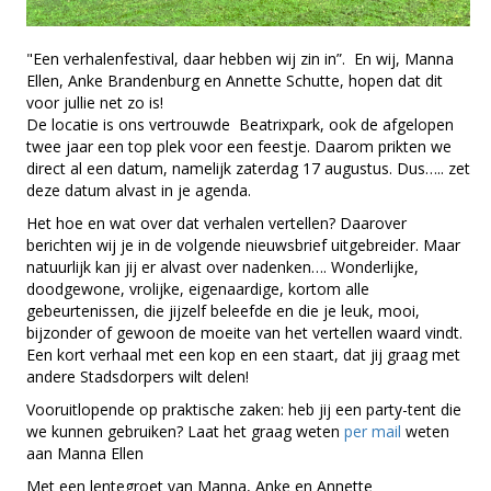
"Een verhalenfestival, daar hebben wij zin in”. En wij, Manna
Ellen, Anke Brandenburg en Annette Schutte, hopen dat dit
voor jullie net zo is!
De locatie is ons vertrouwde Beatrixpark, ook de afgelopen
twee jaar een top plek voor een feestje. Daarom prikten we
direct al een datum, namelijk zaterdag 17 augustus. Dus….. zet
deze datum alvast in je agenda.
Het hoe en wat over dat verhalen vertellen? Daarover
berichten wij je in de volgende nieuwsbrief uitgebreider. Maar
natuurlijk kan jij er alvast over nadenken…. Wonderlijke,
doodgewone, vrolijke, eigenaardige, kortom alle
gebeurtenissen, die jijzelf beleefde en die je leuk, mooi,
bijzonder of gewoon de moeite van het vertellen waard vindt.
Een kort verhaal met een kop en een staart, dat jij graag met
andere Stadsdorpers wilt delen!
Vooruitlopende op praktische zaken: heb jij een party-tent die
we kunnen gebruiken? Laat het graag weten
per mail
weten
aan Manna Ellen
Met een lentegroet van Manna, Anke en Annette