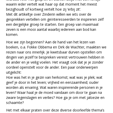
waarin ieder vertelt wat haar op dat moment het meest
bezighoudt of kortweg vertelt hoe zij ‘erbij zit’.
Met dit artikeltje over Zinderin willen we iets over de
gesprekken vertellen om geïnteresseerden te inspireren zelf
een dergelijke groep te starten. Een groep van maximaal
zeven is een mooi aantal waarbij iedereen aan bod kan
komen.
Hoe we zijn begonnen? Aan de hand van het lezen van
boeken, o.a. Fokke Obbema en Dirk de Wachter, maakten we
reizen naar ons innerlijk. Je kwetsbaar durven opstellen om
dingen van jezelf te bespreken vereist vertrouwen hebben in
de ander en je veilig voelen. Het vraagt ook dat je je zonder
oordeel openstelt voor de ander. Een paar onderwerpen
uitgelicht:
Hoe was het in je gezin van herkomst; wat was je plek; wat
geef je door in het leven; vrijheid en eenzaamheid; ouder
worden als ervaring. Wat waren inspirerende personen in je
leven? Waar haal je de moed vandaan om door te gaan na
zware tegenslagen en verlies? Hoe ga je om met jaloezie en
schaamte?
Het met elkaar praten over deze diverse doorleefde thema’s