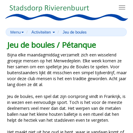
Toggl
navig
Menu
Activiteiten
Jeu de boules
Jeu de boules / Pétanque
Bijna elke maandagmiddag verzamelt zich een wisselend
groepje mensen op het Merwedeplein. Elke week komen ze
hier samen om een spelletje Jeu de Boules te spelen. Voor
buitenstaanders lijkt dit misschien een simpel tijdverdrijf, maar
voor deze club mensen is het een traditie geworden. Acht jaar
lang doen ze dit al.
Jeu de boules, een spel dat zijn oorsprong vindt in Frankrijk, is
in wezen een eenvoudige sport. Toch is het voor de meeste
deelnemers veel meer dan dat. Het werpen van de metalen
ballen naar het kleine houten balletje is een ritueel dat hen
helpt de hectiek van het stadsleven even te vergeten.
Het maakt niet uit hoe oud je bent, waar je vandaan komt of