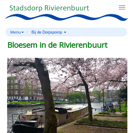
Toggl
navig
Menu
Bij de Dorpspomp
Bloesem in de Rivierenbuurt