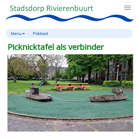
Toggl
navig
Menu
Prikbord
Picknicktafel als verbinder