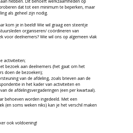
e aan hebben. Dit behoeft werkzaamheden op
 proberen dat tot een minimum te beperken, maar
ng als geheel zijn nodig.
ar kom je in beeld! Wie wil graag een steentje
stuursleden organiseren/ coördineren van
zoek voor deelnemers? Wie wil ons op algemeen vlak
 activiteiten;
 het bezoek aan deelnemers (het gaat om het
gers doen de bezoeken);
ersteuning van de afdeling, zoals brieven aan de
ondentie in het kader van activiteiten en
van de afdelingsvergaderingen (een per kwartaal).
 naar behoeven worden ingedeeld. Met een
eek (en soms weken niks) kan je het verschil maken
ker ook voldoening!