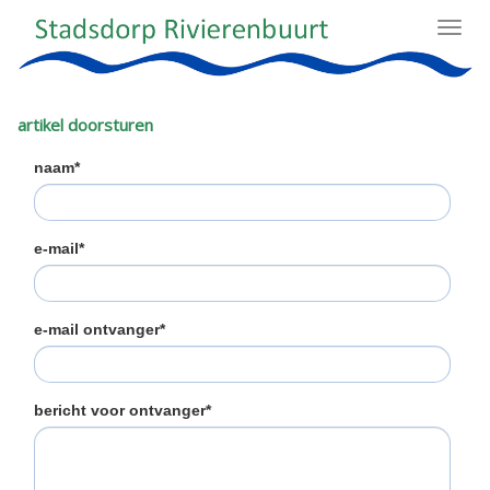
Toggl
navig
artikel doorsturen
naam*
e-mail*
e-mail ontvanger*
bericht voor ontvanger*