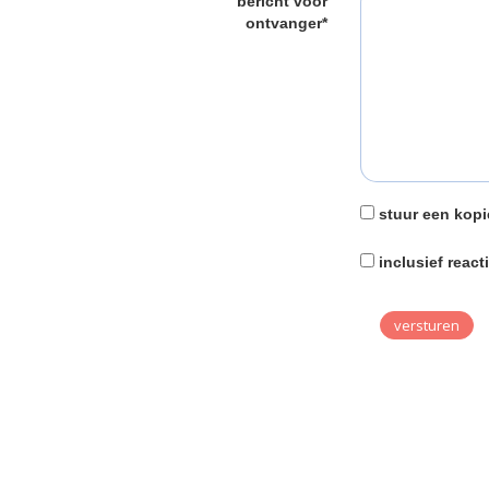
bericht voor
ontvanger*
stuur een kopi
inclusief react
versturen