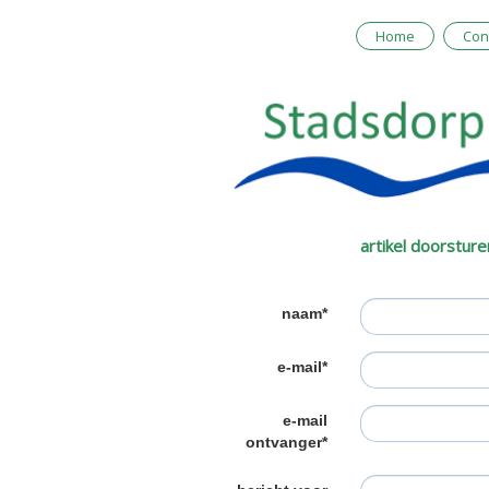
Home
Con
artikel doorsture
naam*
e-mail*
e-mail
ontvanger*